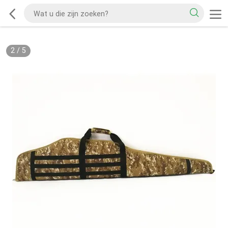
2
/
5