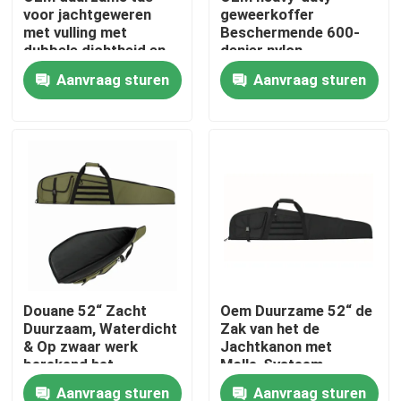
voor jachtgeweren
geweerkoffer
met vulling met
Beschermende 600-
dubbele dichtheid en
denier nylon
Fabriekstocht
verstelbare riem
jachtgeweertas
Aanvraag sturen
Aanvraag sturen
Kwaliteitscontrole
Neem contact met ons op
Nieuws
Vraag een offerte
Douane 52“ Zacht
Oem Duurzame 52“ de
Duurzaam, Waterdicht
Zak van het de
Tactische Kanonzak
& Op zwaar werk
Jachtkanon met
berekend het
Molle-Systeem,
Geweergeval van
Pasvormen de Meeste
De Zak van het de jachtkanon
Aanvraag sturen
Aanvraag sturen
Scoped -
Modellen