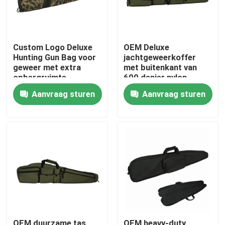
Custom Logo Deluxe
OEM Deluxe
Hunting Gun Bag voor
jachtgeweerkoffer
geweer met extra
met buitenkant van
opbergruimte
600 denier nylon
Aanvraag sturen
Aanvraag sturen
Thuis
Producten
Over ons
OEM duurzame tas
OEM heavy-duty