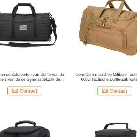
an de Zaksporten van Duffle van de
Oem Odm maakt de Militaire Tact
sreis van de de Gymnastiekzak de
600D Tactische Duffle-Zak wate
er van pvc met Schoencompartiment
Contact
Contact