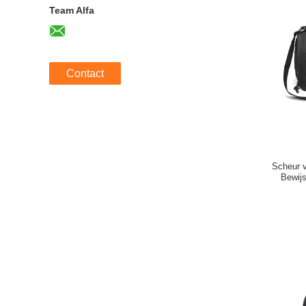
Team Alfa
Contact
Scheur v
Bewij
Polyest