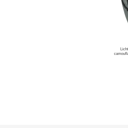
Lich
camoufla