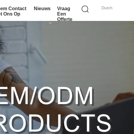
Dutch
em Contact
Nieuws
Vraag
t Ons Op
Een
Offerte