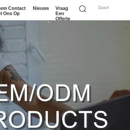
Dutch
em Contact
Nieuws
Vraag
t Ons Op
Een
Offerte