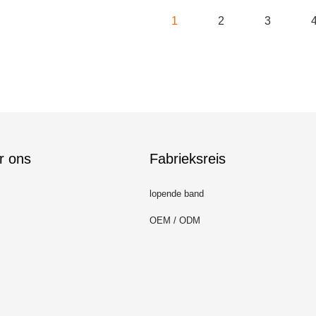
1
2
3
r ons
Fabrieksreis
lopende band
OEM / ODM