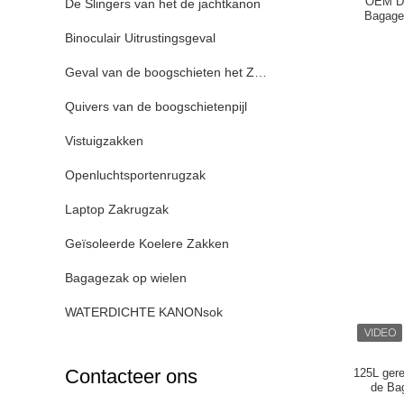
OEM Du
De Slingers van het de jachtkanon
Bagage
Binoculair Uitrustingsgeval
Geval van de boogschieten het Zachte Boog
Quivers van de boogschietenpijl
Vistuigzakken
Openluchtsportenrugzak
Laptop Zakrugzak
Geïsoleerde Koelere Zakken
Bagagezak op wielen
WATERDICHTE KANONsok
Contacteer ons
125L gere
de Ba