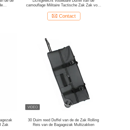
an de de
Lichtgewicht Vouwbare Duffel van de
de
camouflage Militaire Tactische Zak Zak voor
n
Openluchtsporten
Contact
gagezak
30 Duim reed Duffel van de de Zak Rolling
l Zak
Reis van de Bagagezak Multizakken