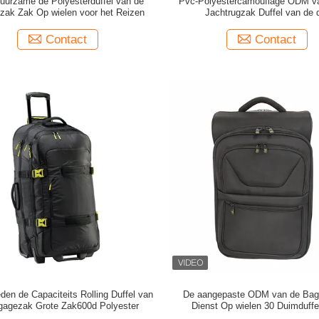
urzame de Polyesterduffel van de
Pvc-Polyestercamouflage ODM v
zak Zak Op wielen voor het Reizen
Jachtrugzak Duffel van de 
Dienstcamouflage Zakke
Contact
Contact
den de Capaciteits Rolling Duffel van
De aangepaste ODM van de Ba
gagezak Grote Zak600d Polyester
Dienst Op wielen 30 Duimduffe