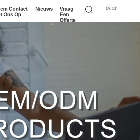
Dutch
em Contact
Nieuws
Vraag
t Ons Op
Een
Offerte