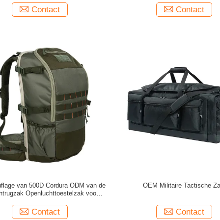
Contact
Contact
flage van 500D Cordura ODM van de
OEM Militaire Tactische Z
htrugzak Openluchttoestelzak voor
Bogen
Contact
Contact