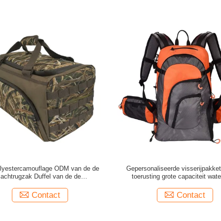
lyestercamouflage ODM van de de
Gepersonaliseerde visserijpakke
Jachtrugzak Duffel van de de
toerusting grote capaciteit wate
Dienstcamouflage Zakken
visserszak
Contact
Contact