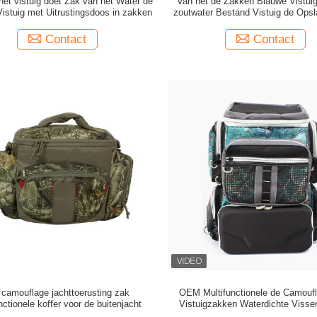
et vistuig doet Zak van het Water de
Van het de Zakken Blauwe Vistuig
istuig met Uitrustingsdoos in zakken
zoutwater Bestand Vistuig de Ops
Contact
Contact
 camouflage jachttoerusting zak
OEM Multifunctionele de Camouf
nctionele koffer voor de buitenjacht
Vistuigzakken Waterdichte Visser