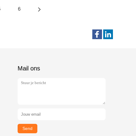
5
6
Mail ons
Send