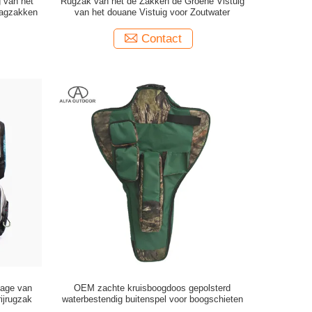
 van het
Rugzak van het de Zakken de Groene Vistuig
lagzakken
van het douane Vistuig voor Zoutwater
Contact
lage van
OEM zachte kruisboogdoos gepolsterd
ijrugzak
waterbestendig buitenspel voor boogschieten