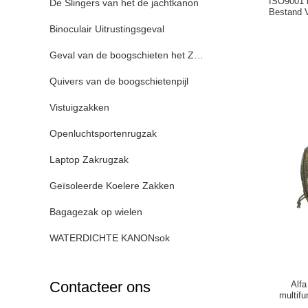
ISO9001 h
De Slingers van het de jachtkanon
Bestand V
Binoculair Uitrustingsgeval
Geval van de boogschieten het Zachte Boog
Quivers van de boogschietenpijl
Vistuigzakken
Openluchtsportenrugzak
Laptop Zakrugzak
Geïsoleerde Koelere Zakken
Bagagezak op wielen
WATERDICHTE KANONsok
Contacteer ons
Alfa
multifu