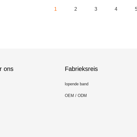
1
2
3
4
r ons
Fabrieksreis
lopende band
OEM / ODM